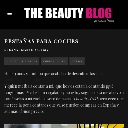
PESTAÑAS PARA COCHES
SUSANA
·
MARZO 20, 2014
01 BLOG DE BELLEZA
CURIOSIDADES
OTROS
Hace 3 años s contaba que acababa de descubrir las
pestañas
postizas para coches
.
Y quién me iba a contar a mi, que hoy os estaría contando ¡qué
tengo unas!. Me las han regalado y no estoy segura de si me atrevo a
ponérselas a mi coche o seré demasiado
beauty-friki
pero creo que
merece la pena contaros que ya se pueden comprar en España y
además a buen precio.