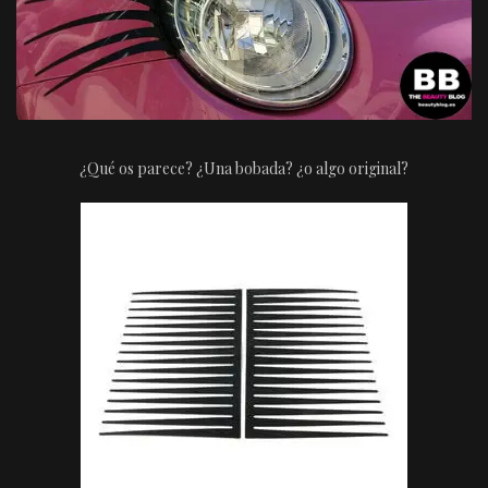
¿Qué os parece? ¿Una bobada? ¿o algo original?