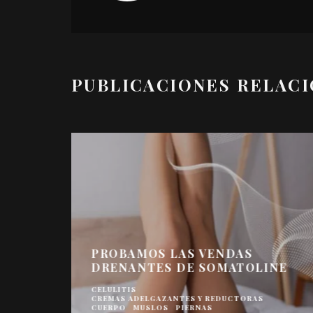
PUBLICACIONES RELAC
PROBAMOS LAS VENDAS
DRENANTES DE SOMATOLINE
CELULITIS
CREMAS ADELGAZANTES Y REDUCTORAS
CUERPO
MUSLOS
PIERNAS