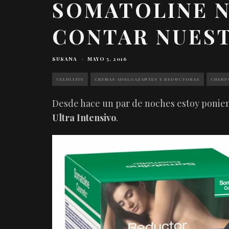
SOMATOLINE N
CONTAR NUEST
SUSANA
·
MAYO 5, 2016
CELULITIS
CREMAS ADELGAZANTES Y REDUCTORAS
CUERP
Desde hace un par de noches estoy ponie
Ultra Intensivo
.