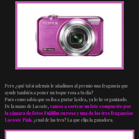
Pero ¿qué tal si además le añadimos al premio una fragancia que
ayude también a poner un toque rosa a tu día?
Pues como sabía que os iba a gustar la idea, ya lo he organizado.
De la mano de Lacoste,
vamos a sortear un lote compuesto por
la cámara de fotos Fujifilm en rosa y una de las tres fragancias
Lacoste Pink
. ¿cual de las tres? La que elija la ganadora.