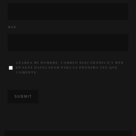
WEB
GUARDA MI NOMBRE, CORREO ELECTRÓNICO Y WEB
EN ESTE NAVEGADOR PARA LA PRÓXIMA VEZ QUE
COMENTE.