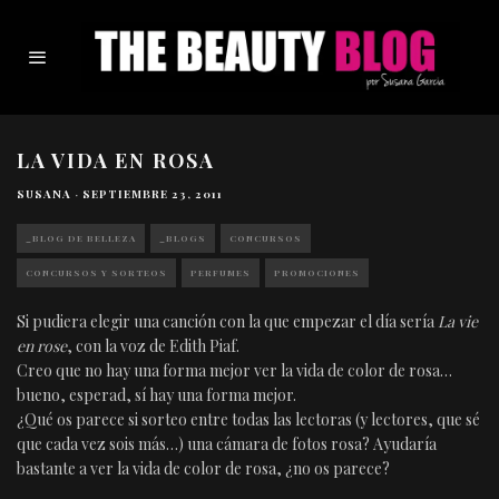
LA VIDA EN ROSA
SUSANA
·
SEPTIEMBRE 23, 2011
_BLOG DE BELLEZA
_BLOGS
CONCURSOS
CONCURSOS Y SORTEOS
PERFUMES
PROMOCIONES
Si pudiera elegir una canción con la que empezar el día sería
La vie
en rose
, con la voz de Edith Piaf.
Creo que no hay una forma mejor ver la vida de color de rosa…
bueno, esperad, sí hay una forma mejor.
¿Qué os parece si sorteo entre todas las lectoras (y lectores, que sé
que cada vez sois más…) una cámara de fotos rosa? Ayudaría
bastante a ver la vida de color de rosa, ¿no os parece?