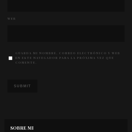
WEB
GUARDA MI NOMBRE, CORREO ELECTRÓNICO Y WEB
EN ESTE NAVEGADOR PARA LA PRÓXIMA VEZ QUE
COMENTE.
SOBRE MI