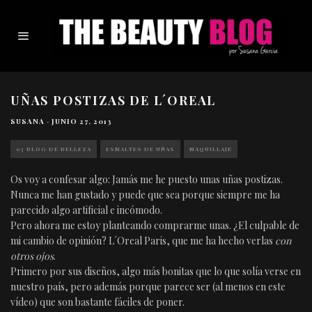
UÑAS POSTIZAS DE L´OREAL
SUSANA
·
JUNIO 27, 2013
03 BLOG DE BELLEZA
ESMALTES DE UÑAS
MAQUILLAJE
Os voy a confesar algo: Jamás me he puesto unas uñas postizas.
Nunca me han gustado y puede que sea porque siempre me ha
parecido algo artificial e incómodo.
Pero ahora me estoy planteando comprarme unas. ¿El culpable de
mi cambio de opinión? L´Oreal Paris, que me ha hecho verlas
con
otros ojos
.
Primero por sus diseños, algo más bonitas que lo que solía verse en
nuestro país, pero además porque parece ser (al menos en este
vídeo) que son bastante fáciles de poner.