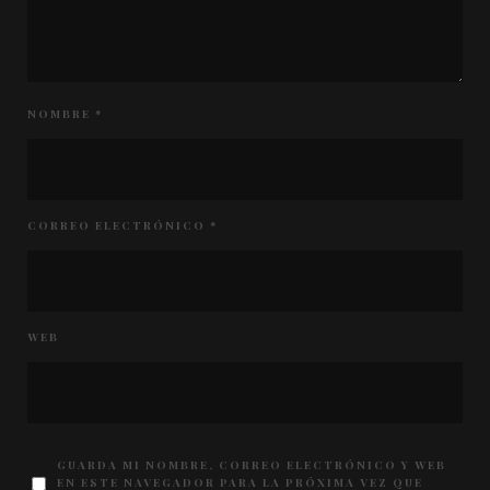
NOMBRE
*
CORREO ELECTRÓNICO
*
WEB
GUARDA MI NOMBRE, CORREO ELECTRÓNICO Y WEB
EN ESTE NAVEGADOR PARA LA PRÓXIMA VEZ QUE