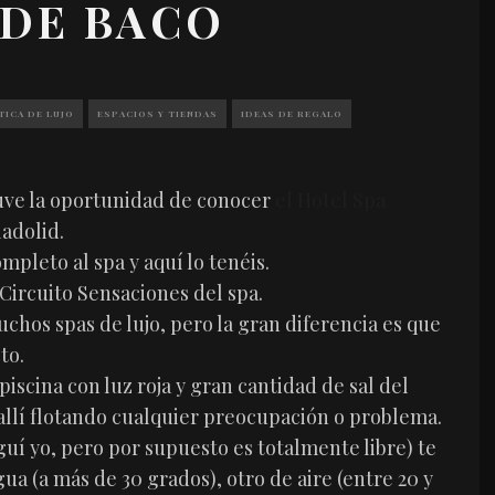
 DE BACO
ICA DE LUJO
ESPACIOS Y TIENDAS
IDEAS DE REGALO
tuve la oportunidad de conocer
el Hotel Spa
adolid.
pleto al spa y aquí lo tenéis.
 Circuito Sensaciones del spa.
uchos spas de lujo, pero la gran diferencia es que
to.
iscina con luz roja y gran cantidad de sal del
r allí flotando cualquier preocupación o problema.
uí yo, pero por supuesto es totalmente libre) te
ua (a más de 30 grados), otro de aire (entre 20 y