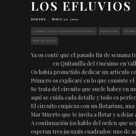
LOS EFLUVIOS
SUSANA
·
MAYO 30, 2010
AGENDA, CITAS Y EVENTOS DE BELLEZA
BIENESTAR
COSMÉT
NOVIAS, BODA
Ya os conté que el pasado fin de semana 
Arzuaga
en Quitanilla del Onésimo en Vall
Os había prometido dedicar un artículo com
Primero os explicaré en lo que consiste el
Se trata del circuito que suele haber en m
aquí se cuida cada detalle y todo es perfec
El circuito empieza con un flotarium, una p
Mar Muerto que te invita a flotar y a deja
A continuación (os hablo del orden que seg
esperan tres jacuzzis cuadrados: uno de ag