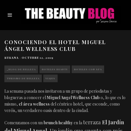
CONOCIENDO EL HOTEL MIGUEL
ÁNGEL WELLNESS CLUB
SUSANA
·
OCTUBRE 12, 2019
_BLOG DE BELLEZA
HOTELES BEAUTY
HOTELES CON SPA
TURISMO DE BELLEZA
VIAJES
La semana pasada nos invitaron a un grupo de periodistas y
blogueras a conocer el
Miguel Angel Wellness Club
o, lo que es lo
mismo,
el área wellness
del céntrico hotel, que esconde, como
veréis, un verdadero oasis dentro de la ciudad.
terraza
El Jardín
Comenzamos con un
brunch healthy
en la
del Miguel Angel.
Un jardín que cuenta con más