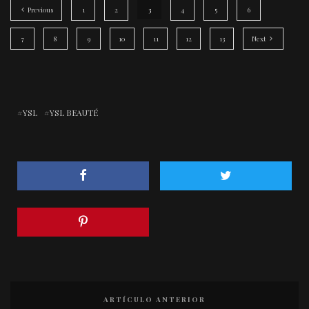
Previous
1
2
3
4
5
6
7
8
9
10
11
12
13
Next
YSL
YSL BEAUTÉ
ARTÍCULO ANTERIOR