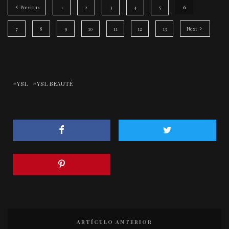
Previous
1
2
3
4
5
6
7
8
9
10
11
12
13
Next
YSL
YSL BEAUTÉ
ARTÍCULO ANTERIOR