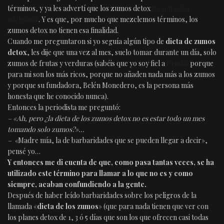
términos, y ya les advertí que los zumos detox
no son para
adelgazar
. Y es que, por mucho que mezclemos términos, los
zumos detox no tienen esa finalidad.
Cuando me preguntaron si yo seguía algún tipo de
dieta de zumos
detox
, les dije que una vez al mes, suelo tomar durante un día, solo
zumos de frutas y verduras (sabéis que yo soy fiel a
Drink6
porque
para mi son los más ricos, porque no añaden nada más a los zumos
y porque su fundadora, Belén Monedero, es la persona más
honesta que he conocido nunca).
Entonces la periodista me preguntó:
– «Ah, pero ¿la dieta de los zumos detox no es estar todo un mes
tomando solo zumos?»…
– «
Madre mía, la de barbaridades que se pueden llegar a decir»,
pensé yo…
Y entonces me di cuenta de que, como pasa tantas veces, se ha
utilizado este término para llamar a lo que no es y como
siempre, acaban confundiendo a la gente.
Después de haber leído barbaridades sobre los peligros de la
llamada «
dieta de los zumos
» (que para nada tienen que ver con
los planes detox de 1, 3 ó 5 días que son los que ofrecen casi todas