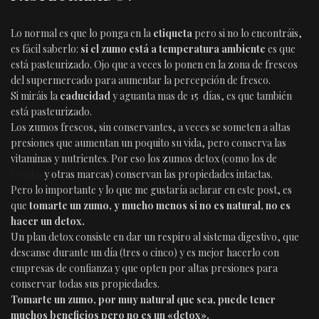
Lo normal es que lo ponga en la
etiqueta
pero si no lo encontráis,
es fácil saberlo:
si el zumo está a temperatura ambiente
es que
está pasteurizado. Ojo que a veces lo ponen en la zona de frescos
del supermercado para aumentar la percepción de fresco.
Si miráis la
caducidad
y aguanta mas de 15 días, es que también
está pasteurizado.
Los zumos frescos, sin conservantes, a veces se someten a altas
presiones que aumentan un poquito su vida, pero conserva las
vitaminas y nutrientes. Por eso los zumos detox (como los de
Drink6
y otras marcas) conservan las propiedades intactas.
Pero lo importante y lo que me gustaría aclarar en este post, es
que
tomarte un zumo, y mucho menos si no es natural, no es
hacer un detox.
Un plan detox consiste en dar un respiro al sistema digestivo, que
descanse durante un día (tres o cinco) y es mejor hacerlo con
empresas de confianza y que opten por altas presiones para
conservar todas sus propiedades.
Tomarte un zumo, por muy natural que sea, puede tener
muchos beneficios pero no es un «detox».