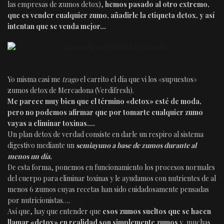
las empresas de zumos detox),
hemos pasado al otro extremo,
que es vender cualquier zumo, añadirle la etiqueta detox, y así
intentan que se venda mejor…
Yo misma casi me
trago
el carrito el día que vi los «supuestos»
zumos detox de Mercadona (Verdifresh).
Me parece muy bien que el término «detox» esté de moda,
pero no podemos afirmar que por tomarte cualquier zumo
vayas a eliminar toxinas….
Un plan detox de verdad consiste en darle un respiro al sistema
digestivo mediante un
semiayuno a base de zumos durante al
menos un día.
De esta forma, ponemos en funcionamiento los procesos normales
del cuerpo para eliminar toxinas y le ayudamos con nutrientes de al
menos 6 zumos cuyas recetas han sido cuidadosamente pensadas
por nutricionistas….
Así que, hay que entender que
esos zumos sueltos que se hacen
llamar «detox» en realidad son simplemente zumos
y, muchas