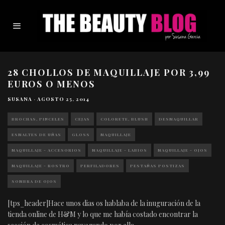
28 CHOLLOS DE MAQUILLAJE POR 3,99
EUROS O MENOS
SUSANA
·
AGOSTO 25, 2014
BROCHAS, PINCELES
CEJAS
COLORETE, BLUSH
DESMAQUILLAR
ESMALTES DE UÑAS
GLOSS
MAQUILLAJE
MAQUILLAJE - ACCESORIOS
MAQUILLAJE - LABIOS
MAQUILLAJE - OJOS
MAQUILLAJE - ROSTRO
PERFILADORES
PESTAÑAS POSTIZAS
SOMBRA DE OJOS
[tps_header]Hace unos dias os hablaba de la inuguración de la
tienda online de H&M y lo que me había costado encontrar la