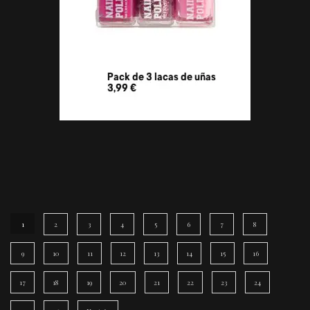
1
2
3
4
5
6
7
8
9
10
11
12
13
14
15
16
17
18
19
20
21
22
23
24