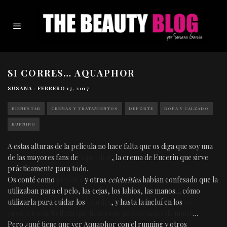
SI CORRES… AQUAPHOR
SUSANA
·
FEBRERO 17, 2017
BIENESTAR
CREMAS Y TRATAMIENTOS
DEPORTE
ROPA Y CALZADO
RUNNING
A estas alturas de la película no hace falta que os diga que soy una
de las mayores fans de
Aquaphor
, la crema de Eucerin que sirve
prácticamente para todo.
Os conté como
Beyoncé
y otras
celebrities
habían confesado que la
utilizaban para el pelo, las cejas, los labios, las manos… cómo
utilizarla para cuidar los
tatuajes
, y hasta la incluí en los
50
productos de belleza que tienes que probar antes de morir
…
Pero ¿qué tiene que ver Aquaphor con el running y otros