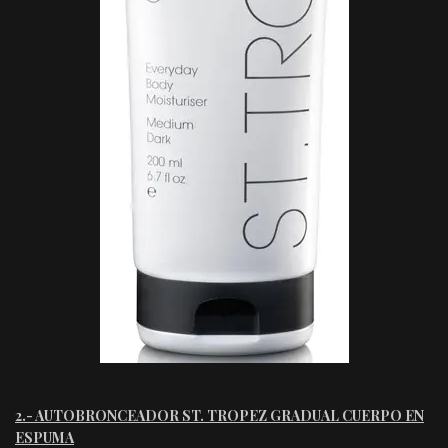
2.- AUTOBRONCEADOR ST. TROPEZ GRADUAL CUERPO EN
ESPUMA