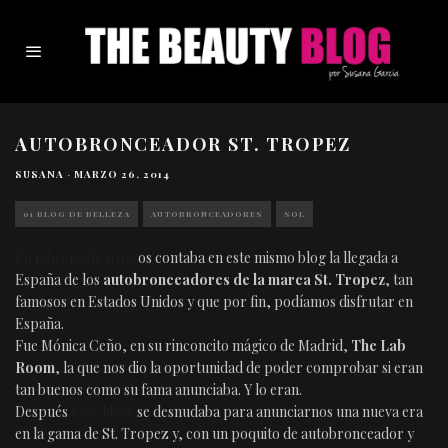
AUTOBRONCEADOR ST. TROPEZ
SUSANA
·
MARZO 26, 2014
01 BLOG DE BELLEZA
AUTOBRONCEADORES
SOL
En febrero de 2010
os contaba en este mismo blog la llegada a
España de los
autobronceadores de la marca St. Tropez
, tan
famosos en Estados Unidos y que por fin, podíamos disfrutar en
España.
Fue Mónica Ceño, en su rinconcito mágico de Madrid,
The Lab
Room
, la que nos dio la oportunidad de poder comprobar si eran
tan buenos como su fama anunciaba. Y lo eran.
Después
Kate Moss
se desnudaba para anunciarnos una nueva era
en la gama de St. Tropez y, con un poquito de autobronceador y