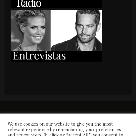
PORTADA
Premios y apariciones en prensa
Contacto
Susana García
Entrevistas
We use cookies on our website to give you the most
relevant experience by remembering your preferences
and repeat visits. By clicking “Accept All”, you consent to