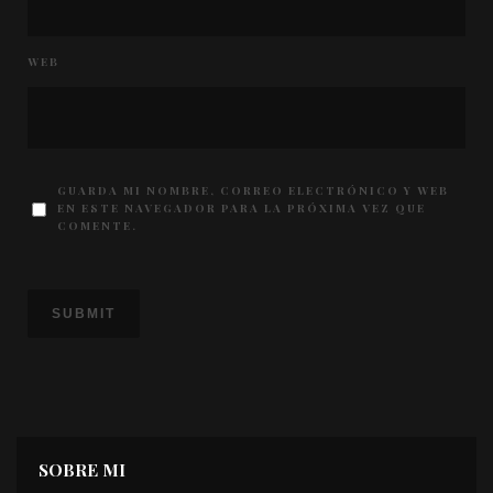
WEB
GUARDA MI NOMBRE, CORREO ELECTRÓNICO Y WEB
EN ESTE NAVEGADOR PARA LA PRÓXIMA VEZ QUE
COMENTE.
SOBRE MI