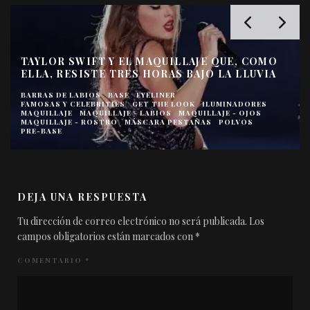
TAYLOR SWIFT Y EL MAQUILLAJE QUE, COMO
ELLA, RESISTE TRES HORAS BAJO LA LLUVIA
BARRAS DE LABIOS
BASE
EYELINER
FAMOSAS Y CELEBRITIES
GET THE LOOK
ILUMINADORES
MAQUILLAJE
MAQUILLAJE - LABIOS
MAQUILLAJE - OJOS
MAQUILLAJE - ROSTRO
MÁSCARA PESTAÑAS
POLVOS
PRE-BASE
DEJA UNA RESPUESTA
Tu dirección de correo electrónico no será publicada.
Los
campos obligatorios están marcados con
*
COMENTARIO
*