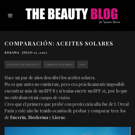
COMPARACIÓN: ACEITES SOLARES
SUSANA
·
JULIO 15, 2013
01 BLOG DE BELLEZA
CREMAS SOLARES
SOL
Hace un par de años descubrí los aceites solares.
No es que antes no existieran, pero era prácticamente imposible
encontrar más de un SPF 8 y si tenías suerte un SPF 15, por lo que
no entraban en mi
campo de visión
.
Creo que el primero que probé con protección alta fue de L´Oreal
Paris y este año he tenido ocasión de probar y comparar tres: los
de
Eucerin
,
Bioderma
y
Lierac
.