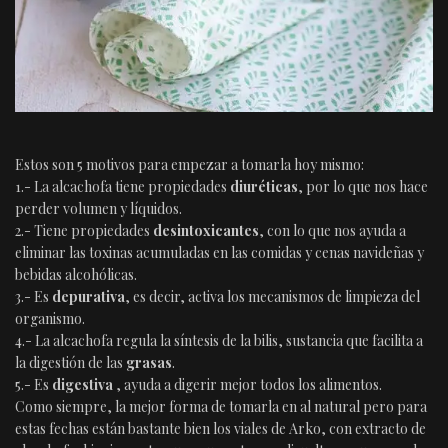
Estos son 5 motivos para empezar a tomarla hoy mismo:
1.- La alcachofa tiene propiedades
diuréticas
, por lo que nos hace
perder volumen y líquidos.
2.- Tiene propiedades
desintoxicantes
, con lo que nos ayuda a
eliminar las toxinas acumuladas en las comidas y cenas navideñas y
bebidas alcohólicas.
3.- Es
depurativa
, es decir, activa los mecanismos de limpieza del
organismo.
4.- La alcachofa regula la síntesis de la bilis, sustancia que facilita a
la digestión de las
grasas
.
5.- Es
digestiva
, ayuda a digerir mejor todos los alimentos.
Como siempre, la mejor forma de tomarla en al natural pero para
estas fechas están bastante bien los viales de Arko, con extracto de