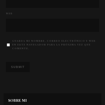
WEB
GUARDA MI NOMBRE, CORREO ELECTRÓNICO Y WEB
EN ESTE NAVEGADOR PARA LA PRÓXIMA VEZ QUE
COMENTE.
SOBRE MI