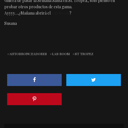
viniera de pasar la Semana Santa en St. Tropez, solo pienso en
probar otros productos de esta gama.
Ayyyy….¿Mañana abrirá el
Lab Room
?
Susana
AUTOBRONCEADORES
LAB ROOM
ST TROPEZ