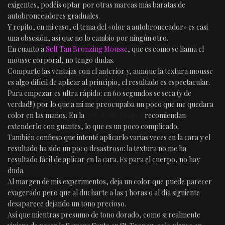
exigentes, podéis optar por otras marcas más baratas de
autobronceadores graduales.
Y repito, en mi caso, el tema del «olor a autobronceador» es casi
una obsesión, así que no lo cambio por ningún otro.
En cuanto a
Self Tan Bronzing Mousse
, que es como se llama el
mousse corporal, no tengo dudas.
Comparte las ventajas con el anterior y, aunque la textura mousse
es algo difícil de aplicar al principio, el resultado es espectacular.
Para empezar es ultra rápido: en 60 segundos se seca (y de
verdad!!) por lo que a mi me preocupaba un poco que me quedara
color en las manos. En la
web de St. Tropez
recomiendan
extenderlo con guantes, lo que es un poco complicado.
También confieso que intenté aplicarlo varias veces en la cara y el
resultado ha sido un poco desastroso: la textura no me ha
resultado fácil de aplicar en la cara. Es para el cuerpo, no hay
duda.
Al margen de mis experimentos, deja un color que puede parecer
exagerado pero que al ducharte a las 3 horas o al día siguiente
desaparece dejando un tono precioso.
Así que mientras presumo de tono dorado, como si realmente