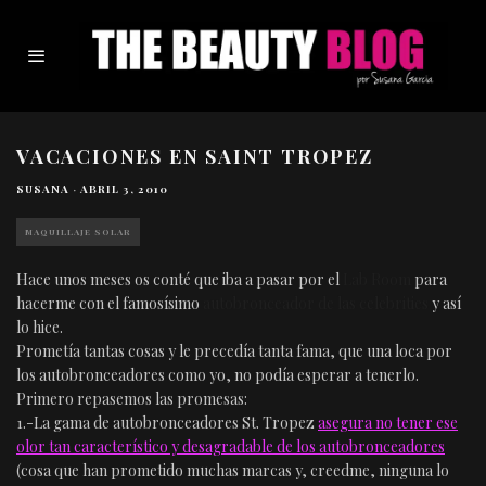
VACACIONES EN SAINT TROPEZ
SUSANA
·
ABRIL 3, 2010
MAQUILLAJE SOLAR
Hace unos meses os conté que iba a pasar por el
Lab Room
para
hacerme con el famosísimo
autobronceador de las celebrities
y así
lo hice.
Prometía tantas cosas y le precedía tanta fama, que una loca por
los autobronceadores como yo, no podía esperar a tenerlo.
Primero repasemos las promesas:
1.-La gama de autobronceadores St. Tropez
asegura no tener ese
olor tan característico y desagradable de los autobronceadores
(cosa que han prometido muchas marcas y, creedme, ninguna lo