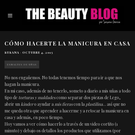
CÓMO HACERTE LA MANICURA EN CASA
SUSANA
·
OCTUBRE 4, 2015
ESMALTES DE UÑAS
No nos engañemos. No todas tenemos tiempo para ir a que nos
hagan la manicura.
En mi caso, además de no tenerlo, someto a diario a mis uñas a todo
tipo de
torturas y maldades
como separar dos piezas de Lego,
abrir un
kinder
o ayudar a
mis fieras
con la
plastilina
… así que no
me queda otra que aprender a hacerme y a retocar la manicura en
casa y además, en poco tiempo.
Hoy vamos a ver cómo hacerlo a través de un video cortito (1
minuto) y debajo os detallos los productos que utilizamos (por