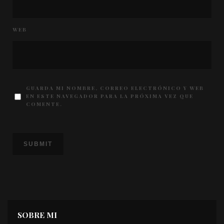
WEB
GUARDA MI NOMBRE, CORREO ELECTRÓNICO Y WEB
EN ESTE NAVEGADOR PARA LA PRÓXIMA VEZ QUE
COMENTE.
SOBRE MI