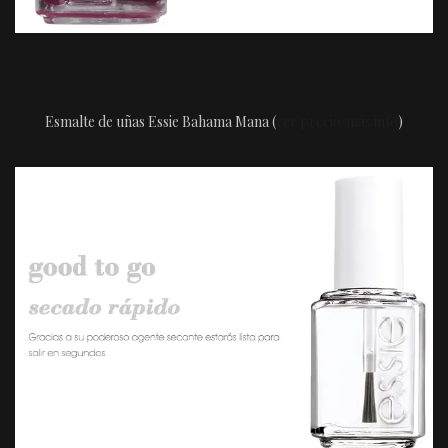
Esmalte de uñas Essie Bahama Mana (
ver precio/más info
)