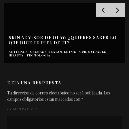
: ¿QUIERES SABER LO
SECRET BOXES: CONSIGUE 
I?
REGALOS PREMIUM EN EL 
ENTOS
CURIOSIDADES
OFERTAS
PROMOCIONES
VÍDEOS
DEJA UNA RESPUESTA
Tu dirección de correo electrónico no será publicada.
Los
campos obligatorios están marcados con
*
COMENTARIO
*