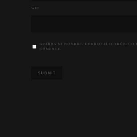
WEB
GUARDA MI NOMBRE, CORREO ELECTRÓNICO Y
COMENTE.