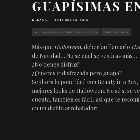
GUAPÍSIMAS E
SUSANA
·
OCTUBRE 29, 2010
AGENDA, CITAS Y EVENTOS DE BELLEZA
CURIOSIDADES
Más que
Halloween
, deberían llamarlo
Ha
de Navidad… No sé cual se «estira» más…
¿No tienes disfraz?
¿Quieres ir disfrazada pero guapa?
Sephora lo pone fácil con Beauty in a Box, 
mejores looks de Halloween. No sé si se 
cuenta, también es fácil, así que te recom
en un diablo arrebatador: