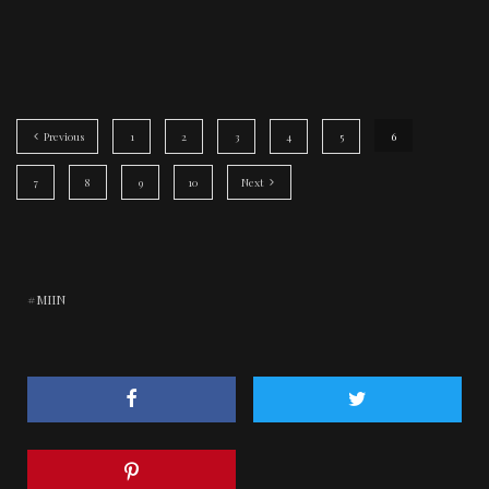
Previous
1
2
3
4
5
6
7
8
9
10
Next
MIIN