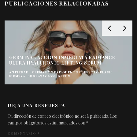
PUBLICACIONES RELACIONADAS
GERMINAL ACCIÓN INMEDIATA RADIANCE
ULTRA HYALURONIC LIFTING SERUM
ANTIEDAD
CREMAS Y TRATAMIENTOS
EFECTO FLASH
FIRMEZA
HIDRATACIÓN
SERUM
DEJA UNA RESPUESTA
Tu dirección de correo electrónico no será publicada.
Los
campos obligatorios están marcados con
*
COMENTARIO
*