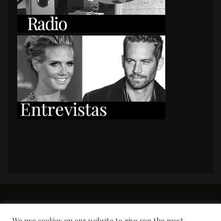
PORTADA
Premios y apariciones en prensa
Contacto
Susana García
Entrevistas
We use cookies on our website to give you the most