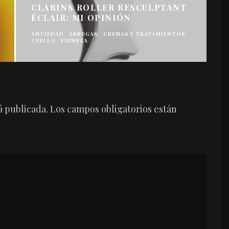
CLARINS ROLLER RESCULPTANT
ÉCLAIR: MI OPINIÓN
ANTIEDAD
ARRUGAS
CREMAS Y TRATAMIENTOS
CUELLO
FIRMEZA
B
á publicada.
Los campos obligatorios están