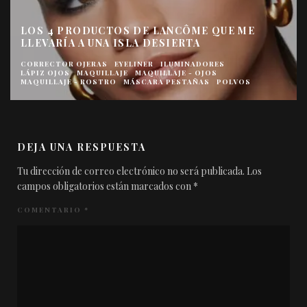
LOS 4 PRODUCTOS DE LANCÔME QUE ME
LLEVARÍA A UNA ISLA DESIERTA
CORRECTOR OJERAS
EYELINER
ILUMINADORES
LÁPIZ OJOS
MAQUILLAJE
MAQUILLAJE - OJOS
MAQUILLAJE - ROSTRO
MÁSCARA PESTAÑAS
POLVOS
DEJA UNA RESPUESTA
Tu dirección de correo electrónico no será publicada.
Los
campos obligatorios están marcados con
*
COMENTARIO
*