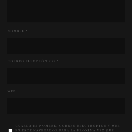
NOMBRE
*
CORREO ELECTRÓNICO
*
WEB
GUARDA MI NOMBRE, CORREO ELECTRÓNICO Y WEB
EN ESTE NAVEGADOR PARA LA PRÓXIMA VEZ QUE