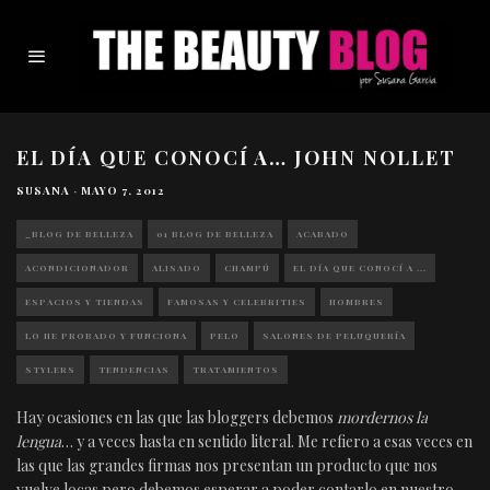
EL DÍA QUE CONOCÍ A… JOHN NOLLET
SUSANA
·
MAYO 7, 2012
_BLOG DE BELLEZA
01 BLOG DE BELLEZA
ACABADO
ACONDICIONADOR
ALISADO
CHAMPÚ
EL DÍA QUE CONOCÍ A ...
ESPACIOS Y TIENDAS
FAMOSAS Y CELEBRITIES
HOMBRES
LO HE PROBADO Y FUNCIONA
PELO
SALONES DE PELUQUERÍA
STYLERS
TENDENCIAS
TRATAMIENTOS
Hay ocasiones en las que las bloggers debemos
mordernos la
lengua
… y a veces hasta en sentido literal. Me refiero a esas veces en
las que las grandes firmas nos presentan un producto que nos
vuelve locas pero debemos esperar a poder contarlo en nuestro