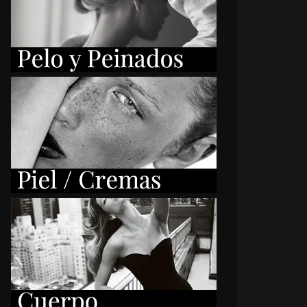
28 CHOLLOS DE MAQUILLAJE
POR 3,99 EUROS O MENOS
ROCHAS, PINCELES
CEJAS
COLORETE, BLUSH
ESMAQUILLAR
ESMALTES DE UÑAS
GLOSS
AQUILLAJE
MAQUILLAJE - ACCESORIOS
AQUILLAJE - LABIOS
MAQUILLAJE - OJOS
AQUILLAJE - ROSTRO
PERFILADORES
ESTAÑAS POSTIZAS
SOMBRA DE OJOS