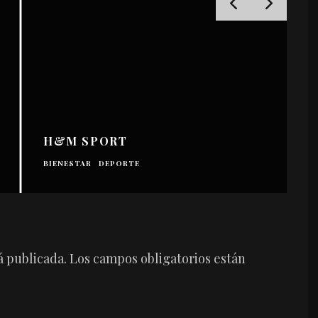
B
D
M
H&M SPORT
M
M
BIENESTAR
DEPORTE
P
á publicada.
Los campos obligatorios están