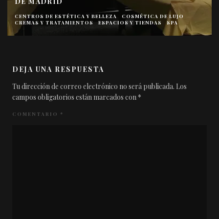
ANTIEDAD
BOLSAS Y OJE
A Y BELLEZA
COSMÉTICA DE LUJO
CREMAS Y TRATAMIENTOS
NTOS
ESPACIOS Y TIENDAS
SPA
LUMINOSIDAD
OJOS
PIE
DEJA UNA RESPUESTA
Tu dirección de correo electrónico no será publicada.
Los
campos obligatorios están marcados con
*
COMENTARIO
*