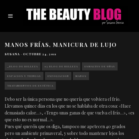
MANOS FRÍAS, MANICURA DE LUJO
SUSANA
·
OCTUBRE 24, 2011
_BLOG DE BELLEZA
03 BLOG DE BELLEZA
ESMALTES DE UÑAS
ESPACIOS Y TIENDAS
EXFOLIACION
MANOS
TRATAMIENTOS DE ESTÉTICA
Debo ser la única persona que no quería que volviera el frío.
Llevamos quince días en los que no se hablaba de otra cosa: «Hace
demasiado calor…», «Tengo unas ganas de que vuelva el frío…», «es
que esto no es normal…».
Pues qué queréis que os diga, tampoco me apetecen 40 grados
pero un ambiente primaveral, y sobre todo mantener lejos los