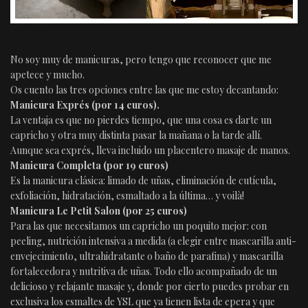
No soy muy de manicuras, pero tengo que reconocer que me
apetece y mucho.
Os cuento las tres opciones entre las que me estoy decantando:
Manicura Exprés (por 14 euros).
La ventaja es que no pierdes tiempo, que una cosa es darte un
capricho y otra muy distinta pasar la mañana o la tarde allí.
Aunque sea exprés, lleva incluido un placentero masaje de manos.
Manicura Completa (por 19 euros)
Es la manicura clásica: limado de uñas, eliminación de cutícula,
exfoliación, hidratación, esmaltado a la última… y voilà!
Manicura Le Petit Salon (por 25 euros)
Para las que necesitamos un capricho un poquito mejor: con
peeling, nutrición intensiva a medida (a elegir entre mascarilla anti-
envejecimiento, ultrahidratante o baño de parafina) y mascarilla
fortalecedora y nutritiva de uñas. Todo ello acompañado de un
delicioso y relajante masaje y, donde por cierto puedes probar en
exclusiva los esmaltes de YSL que ya tienen lista de epera y que